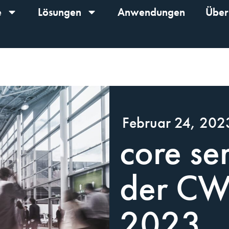
e
Lösungen
Anwendungen
Über
Februar 24, 202
core se
der C
2023