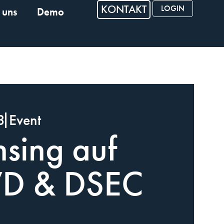
KONTAKT
LOGIN
 uns
Demo
3
Event
nsing auf
WD & DSEC