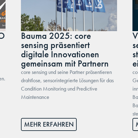
SO
Bauma 2025: core
V
sensing präsentiert
s
digitale Innovationen
s
gemeinsam mit Partnern
e
core sensing und seine Partner präsentieren
co
en.
drahtlose, sensorintegrierte Lösungen für das
Ge
Condition Monitoring und Predictive
in
Maintenance
Ba
Ba
st
MEHR ERFAHREN