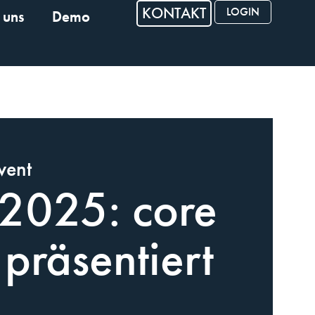
KONTAKT
LOGIN
 uns
Demo
vent
2025: core
 präsentiert