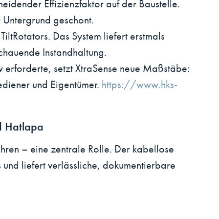
idender Effizienzfaktor auf der Baustelle.
r Untergrund geschont.
ltRotators. Das System liefert erstmals
schauende Instandhaltung.
 erforderte, setzt XtraSense neue Maßstäbe:
Bediener und Eigentümer.
https://www.hks-
d Hatlapa
ren – eine zentrale Rolle. Der kabellose
nd liefert verlässliche, dokumentierbare