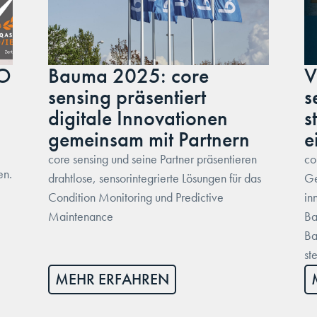
SO
Bauma 2025: core
V
sensing präsentiert
s
digitale Innovationen
s
gemeinsam mit Partnern
e
core sensing und seine Partner präsentieren
co
en.
drahtlose, sensorintegrierte Lösungen für das
Ge
Condition Monitoring und Predictive
in
Maintenance
Ba
Ba
st
MEHR ERFAHREN