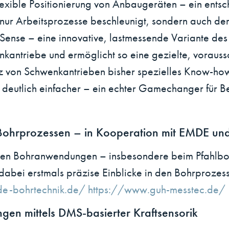
xible Positionierung von Anbaugeräten – ein entsche
nur Arbeitsprozesse beschleunigt, sondern auch de
ense – eine innovative, lastmessende Variante des Ti
enkantriebe und ermöglicht so eine gezielte, voraus
 von Schwenkantrieben bisher spezielles Know-how
 deutlich einfacher – ein echter Gamechanger für 
 Bohrprozessen – in Kooperation mit EMDE un
elen Bohranwendungen – insbesondere beim Pfahlboh
i erstmals präzise Einblicke in den Bohrprozess u
de-bohrtechnik.de/
https://www.guh-messtec.de/
en mittels DMS-basierter Kraftsensorik