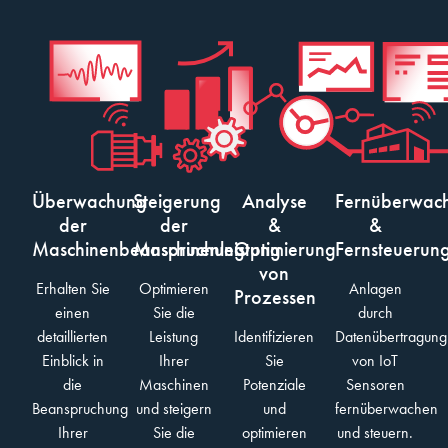
Überwachung
Steigerung
Analyse
Fernüberwac
der
der
&
&
Maschinenbeanspruchung
Maschinenleistung
Optimierung
Fernsteuerun
von
Erhalten Sie
Optimieren
Anlagen
Prozessen
einen
Sie die
durch
detaillierten
Leistung
Identifizieren
Datenübertragung
Einblick in
Ihrer
Sie
von IoT
die
Maschinen
Potenziale
Sensoren
Beanspruchung
und steigern
und
fernüberwachen
Ihrer
Sie die
optimieren
und steuern.